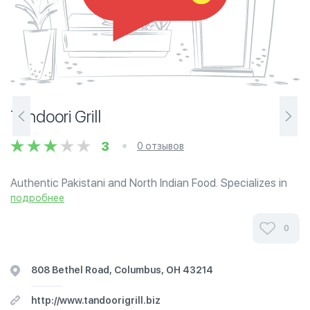
Tandoori Grill
3
0 отзывов
Authentic Pakistani and North Indian Food. Specializes in
Tandoori food and Haleem, Nihari and other authentic
подробнее
foods. We offer lunch Buffet Tueday to Friday. From the
owners of Apna Bazaar.
0
808 Bethel Road, Columbus, OH 43214
http://www.tandoorigrill.biz