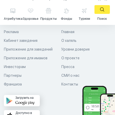
Атрибутика
Здоровье
Продукты
Фонды
Туризм
Поиск
Реклама
Главная
Кабинет заведения
О халяль
Приложение для заведений
Уровни доверия
Приложение для имамов
О проекте
Инвесторам
Пресса
Партнеры
СМИ о нас
Франшиза
Контакты
Загрузить на
Доступно в