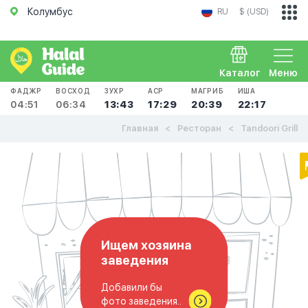
Колумбус
RU
$ (USD)
Каталог
Меню
ФАДЖР
ВОСХОД
ЗУХР
АСР
МАГРИБ
ИША
04:51
06:34
13:43
17:29
20:39
22:17
Главная
Ресторан
Tandoori Grill
Ищем хозяина
заведения
Добавили бы
фото заведения..