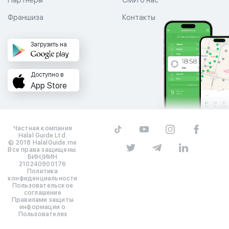
Франшиза
Контакты
Загрузить на
Доступно в
App Store
Частная компания
Halal Guide Ltd.
© 2018 HalalGuide.me
Все права защищены.
БИН/ИИН
210240900176
Политика
конфиденциальности
Пользовательское
соглашение
Правилами защиты
информации о
Пользователях