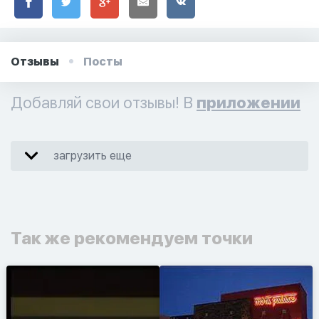
Отзывы
Посты
Добавляй свои отзывы! В
приложении
загрузить еще
Так же рекомендуем точки