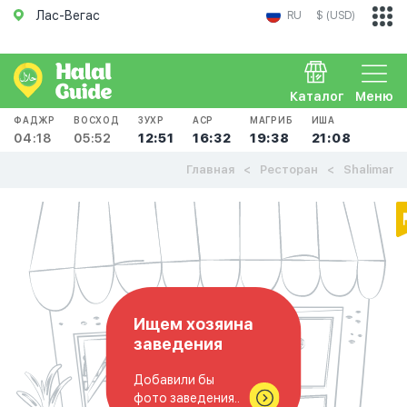
Лас-Вегас
RU
$ (USD)
Каталог
Меню
ФАДЖР
ВОСХОД
ЗУХР
АСР
МАГРИБ
ИША
04:18
05:52
12:51
16:32
19:38
21:08
Главная
Ресторан
Shalimar
Ищем хозяина
заведения
Добавили бы
фото заведения..