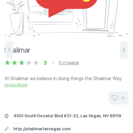
Shalimar
3
0 отзывов
At Shalimar we believe in doing things the Shalimar Way
which means making No Compromises when it comes to
подробнее
quality. In each Guest we look forward to many happy
returns. From the moment you walk...
0
4001 South Decatur Blvd #31-32, Las Vegas, NV 89119
http://shalimarlasvegas.com