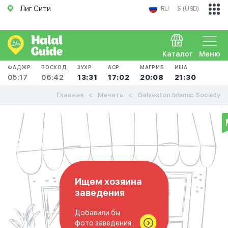
Лиг Сити
RU
$ (USD)
Каталог
Меню
ФАДЖР
ВОСХОД
ЗУХР
АСР
МАГРИБ
ИША
05:17
06:42
13:31
17:02
20:08
21:30
Главная
Мечеть
Galveston Islamic Society
Ищем хозяина
заведения
Добавили бы
фото заведения..