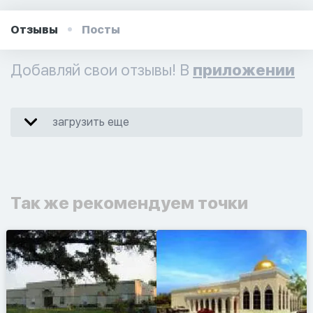
Отзывы
Посты
Добавляй свои отзывы! В
приложении
загрузить еще
Так же рекомендуем точки