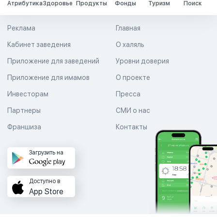
Атрибутика
Здоровье
Продукты
Фонды
Туризм
Поиск
Реклама
Главная
Кабинет заведения
О халяль
Приложение для заведений
Уровни доверия
Приложение для имамов
О проекте
Инвесторам
Пресса
Партнеры
СМИ о нас
Франшиза
Контакты
Загрузить на
Доступно в
App Store