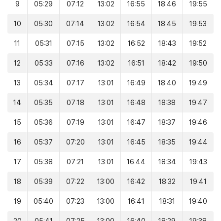
9
05:29
07:12
13:02
16:55
18:46
19:55
10
05:30
07:14
13:02
16:54
18:45
19:53
11
05:31
07:15
13:02
16:52
18:43
19:52
12
05:33
07:16
13:02
16:51
18:42
19:50
13
05:34
07:17
13:01
16:49
18:40
19:49
14
05:35
07:18
13:01
16:48
18:38
19:47
15
05:36
07:19
13:01
16:47
18:37
19:46
16
05:37
07:20
13:01
16:45
18:35
19:44
17
05:38
07:21
13:01
16:44
18:34
19:43
18
05:39
07:22
13:00
16:42
18:32
19:41
19
05:40
07:23
13:00
16:41
18:31
19:40