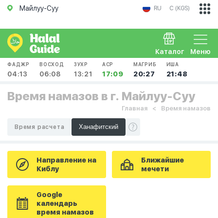
Майлуу-Суу
RU
С (KGS)
Каталог
Меню
ФАДЖР
ВОСХОД
ЗУХР
АСР
МАГРИБ
ИША
04:13
06:08
13:21
17:09
20:27
21:48
Время намазов в г. Майлуу-Суу
Главная
Время намазов
Время расчета
Направление на
Ближайшие
Киблу
мечети
Google
календарь
время намазов