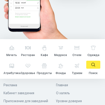
Мечеть
Ресторан
Кафе
Медресе
Отели
Одежда
Атрибутика
Здоровье
Продукты
Фонды
Туризм
Поиск
Реклама
Главная
Кабинет заведения
О халяль
Приложение для заведений
Уровни доверия