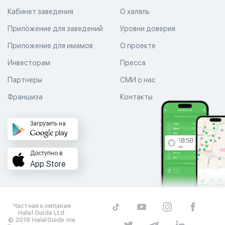
Кабинет заведения
О халяль
Приложение для заведений
Уровни доверия
Приложение для имамов
О проекте
Инвесторам
Пресса
Партнеры
СМИ о нас
Франшиза
Контакты
Загрузить на
Доступно в
App Store
Частная компания
Halal Guide Ltd.
© 2018 HalalGuide.me