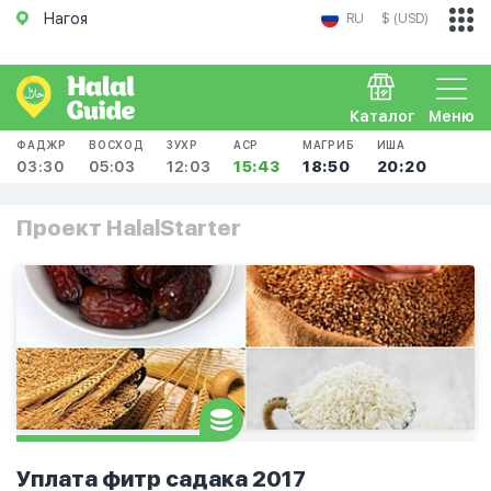
Нагоя
RU
$ (USD)
Каталог
Меню
ФАДЖР
ВОСХОД
ЗУХР
АСР
МАГРИБ
ИША
03:30
05:03
12:03
15:43
18:50
20:20
Проект HalalStarter
Уплата фитр садака 2017