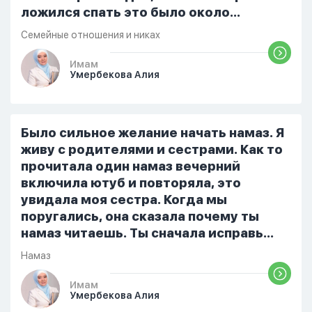
ложился спать это было около
одиннадцати вечера. Но я снова
Семейные отношения и никах
разбудила его, сказав, что мне плохо.
Он ответил: «Я живу с больными». Мне
Имам
Умербекова Алия
стало очень обидно, и я решила
терпеть свою боль, повернулась
попыталась и уснуть) Но потом он
проснулся и спросил, что случилось. И
Было сильное желание начать намаз. Я
я рассказала о своих проблемах. Затем
живу с родителями и сестрами. Как то
я сказала ему:...
прочитала один намаз вечерний
включила ютуб и повторяла, это
увидала моя сестра. Когда мы
поругались, она сказала почему ты
намаз читаешь. Ты сначала исправь
себя. После этого я не вставала на
Намаз
намаз и не видела жайнамаз. Я просто
уже так не могу читать, смотреть . Дуа
Имам
Умербекова Алия
я делаю скрытно если делаю дома. Я