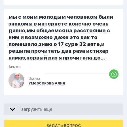
не показываю теперь никому что я
верю. Потому что пойдут осуждения.
От родных же людей.
мы с моим молодым человеком были
знакомы в интернете конечно очень
давно,мы общаемся на расстояние с
ним и возможно даже это как то
помешало,знаю о 17 суре 32 аяте,и
решила прочитать два раза истихар
намаз,первый раз я прочитала до
«Аср» намаза и сначала было
Акыда
тревожно,позже стало спокойно и в
голову начали лезть только хорошие
Имам
Умербекова Алия
мысли,во второй раз когда я решила в
очередной раз прочитать истихар дуа.
я читала его переводом на
русский,потому что боялась
загрузить еще
ошибиться и то что намаз не
примется,совершила истихар во время
тахаджуд...
ЗАДАТЬ ВОПРОС