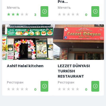
Pra...
Мечеть
Мечеть
3
0
Ashif Halal kitchen
LEZZET DÜNYASI
TURKİSH
RESTAURANT
Ресторан
Ресторан
0
0