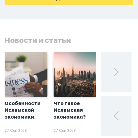
Новости и статьи
Особенности
Что такое
Без греха: чт
Исламской
Исламская
такое
экономики.
экономика?
халяльное
инвестирова
27 Сен 2023
27 Сен 2023
26 Сен 2023