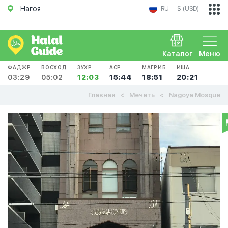
Нагоя
RU
$ (USD)
Каталог
Меню
ФАДЖР
ВОСХОД
ЗУХР
АСР
МАГРИБ
ИША
03:29
05:02
12:03
15:44
18:51
20:21
Главная
Мечеть
Nagoya Mosque