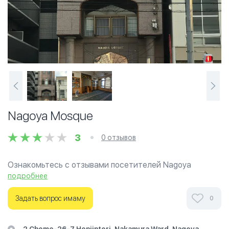
Nagoya Mosque
3
0 отзывов
Ознакомьтесь с отзывами посетителей Nagoya
Mosque в г.Нагоя на фотографиях и узнайте о часах
подробнее
работы. Ваше духовное путешествие начинается
здесь.
Задать вопрос имаму
0