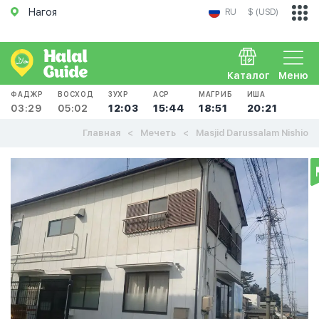
Нагоя
RU
$ (USD)
Каталог
Меню
ФАДЖР
ВОСХОД
ЗУХР
АСР
МАГРИБ
ИША
03:29
05:02
12:03
15:44
18:51
20:21
Главная
Мечеть
Masjid Darussalam Nishio