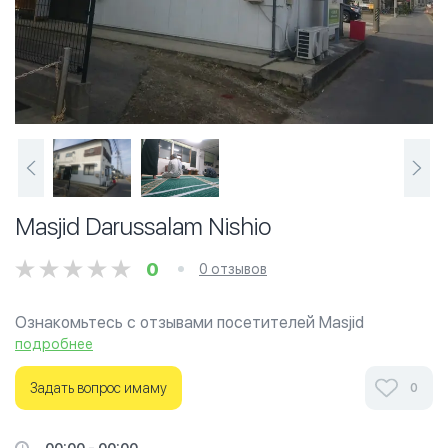
Masjid Darussalam Nishio
0
0 отзывов
Ознакомьтесь с отзывами посетителей Masjid
Darussalam Nishio в г.Нагоя на фотографиях и узнайте о
подробнее
часах работы. Ваше духовное путешествие начинается
здесь.
Задать вопрос имаму
0