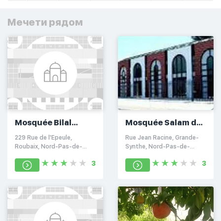
Мечети рядом
Mosquée Bilal
Mosquée Salam de
Roubaix
Grande-Synthe
229 Rue de l'Epeule,
Rue Jean Racine, Grande-
Roubaix, Nord-Pas-de-
Synthe, Nord-Pas-de-
Calais 59100
Calais 59760
3
3