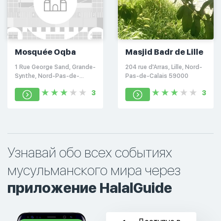
Mosquée Oqba
Masjid Badr de Lille
1 Rue George Sand, Grande-
204 rue d'Arras, Lille, Nord-
Synthe, Nord-Pas-de-
Pas-de-Calais 59000
Calais 59760
3
3
Узнавай обо всех событиях
мусульманского мира через
приложение HalalGuide