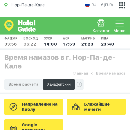
Нор-Па-де-Кале
RU
€ (EUR)
Каталог
Меню
ФАДЖР
ВОСХОД
ЗУХР
АСР
МАГРИБ
ИША
03:56
06:22
14:00
17:59
21:23
23:40
Время намазов в г. Нор-Па-де-
Кале
Главная
Время намазов
Время расчета
Направление на
Ближайшие
Киблу
мечети
Google