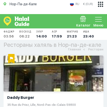
Нор-Па-де-Кале
RU
€ (EUR)
Каталог
Меню
ФАДЖР
ВОСХОД
ЗУХР
АСР
МАГРИБ
ИША
03:56
06:22
14:00
17:59
21:23
23:40
Рестораны халяль в Нор-па-де-кале
Главная
Ресторан
Daddy Burger
35 Rue du Priez, Lille, Nord-Pas-de-Calais 59800