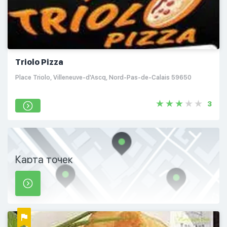
Triolo Pizza
Place Triolo, Villeneuve-d'Ascq, Nord-Pas-de-Calais 59650
3
Карта точек