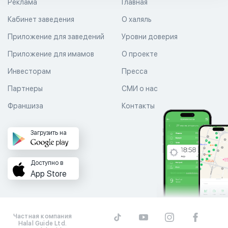
Реклама
Главная
Кабинет заведения
О халяль
Приложение для заведений
Уровни доверия
Приложение для имамов
О проекте
Инвесторам
Пресса
Партнеры
СМИ о нас
Франшиза
Контакты
Загрузить на
Доступно в
App Store
Частная компания
Halal Guide Ltd.