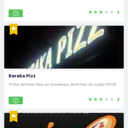
3
Baraka Pizz
15 Rue du Pont, Flers-en-Escrebieux, Nord-Pas-de-Calais 59128
3