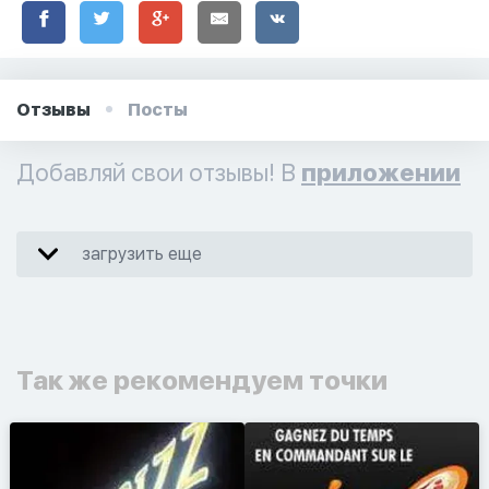
Отзывы
Посты
Добавляй свои отзывы! В
приложении
загрузить еще
Так же рекомендуем точки