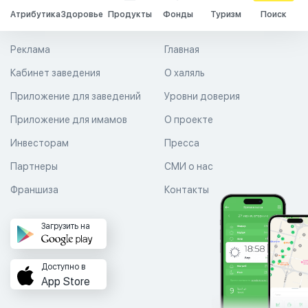
Атрибутика
Здоровье
Продукты
Фонды
Туризм
Поиск
Реклама
Главная
Кабинет заведения
О халяль
Приложение для заведений
Уровни доверия
Приложение для имамов
О проекте
Инвесторам
Пресса
Партнеры
СМИ о нас
Франшиза
Контакты
Загрузить на
Доступно в
App Store