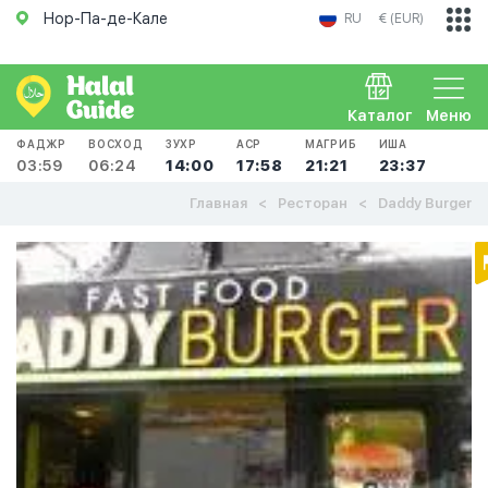
Нор-Па-де-Кале
RU
€ (EUR)
Каталог
Меню
ФАДЖР
ВОСХОД
ЗУХР
АСР
МАГРИБ
ИША
03:59
06:24
14:00
17:58
21:21
23:37
Главная
Ресторан
Daddy Burger