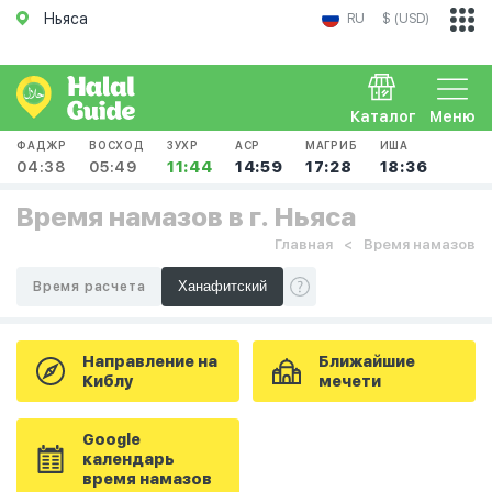
Ньяса
RU
$ (USD)
Каталог
Меню
ФАДЖР
ВОСХОД
ЗУХР
АСР
МАГРИБ
ИША
04:38
05:49
11:44
14:59
17:28
18:36
Время намазов в г. Ньяса
Главная
Время намазов
Время расчета
Направление на
Ближайшие
Киблу
мечети
Google
календарь
время намазов