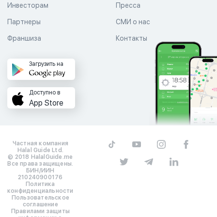
Инвесторам
Пресса
Партнеры
СМИ о нас
Франшиза
Контакты
Загрузить на
Доступно в
App Store
Частная компания
Halal Guide Ltd.
© 2018 HalalGuide.me
Все права защищены.
БИН/ИИН
210240900176
Политика
конфиденциальности
Пользовательское
соглашение
Правилами защиты