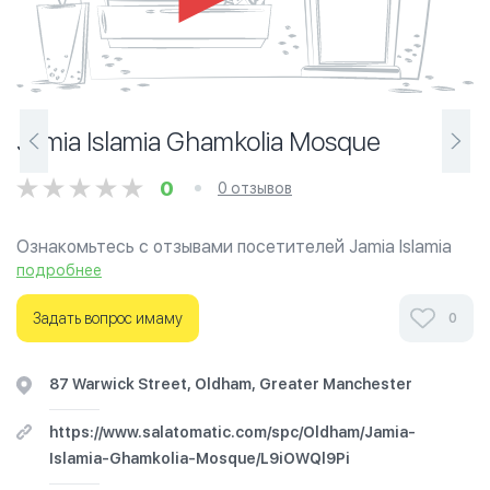
Jamia Islamia Ghamkolia Mosque
0
0 отзывов
Ознакомьтесь с отзывами посетителей Jamia Islamia
Ghamkolia Mosque в г.Олдем на фотографиях и узнайте
подробнее
о часах работы. Ваше духовное путешествие
начинается здесь.
Задать вопрос имаму
0
87 Warwick Street, Oldham, Greater Manchester
https://www.salatomatic.com/spc/Oldham/Jamia-
Islamia-Ghamkolia-Mosque/L9iOWQl9Pi