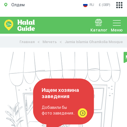
Олдем
RU
£ (GBP)
Каталог
Меню
Главная
Мечеть
Jamia Islamia Ghamkolia Mosque
Ищем хозяина
заведения
Добавили бы
фото заведения..