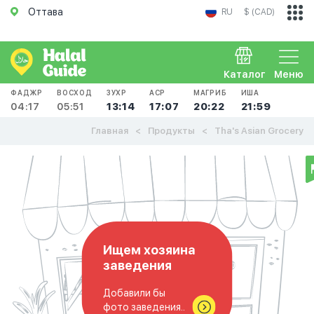
Оттава
RU
$ (CAD)
Каталог
Меню
ФАДЖР
ВОСХОД
ЗУХР
АСР
МАГРИБ
ИША
04:17
05:51
13:14
17:07
20:22
21:59
Главная
Продукты
Tha's Asian Grocery
Ищем хозяина
заведения
Добавили бы
фото заведения..