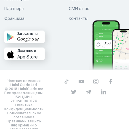
Партнеры
СМИ о нас
Франшиза
Контакты
Загрузить на
Доступно в
App Store
Частная компания
Halal Guide Ltd.
© 2018 HalalGuide.me
Все права защищены.
БИН/ИИН
210240900176
Политика
конфиденциальности
Пользовательское
соглашение
Правилами защиты
информации о