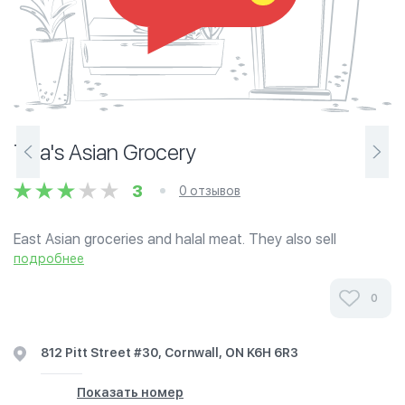
Tha's Asian Grocery
3
0 отзывов
East Asian groceries and halal meat. They also sell
samosas and on Saturdays they sell biryani.
подробнее
0
812 Pitt Street #30, Cornwall, ON K6H 6R3
Показать номер