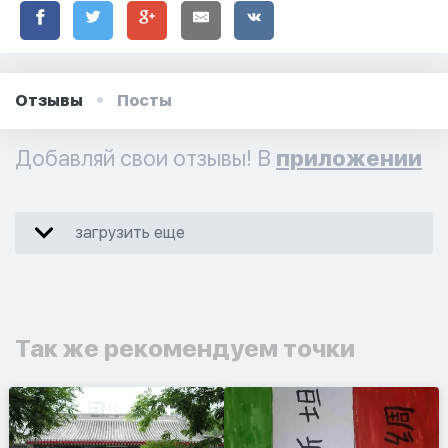
Отзывы
Посты
Добавляй свои отзывы! В
приложении
загрузить еще
Так же рекомендуем точки