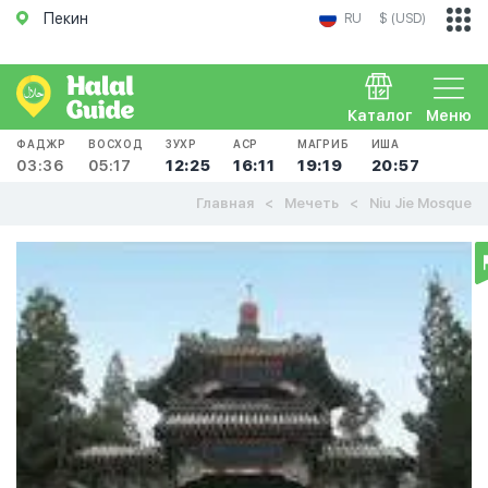
Пекин
RU
$ (USD)
Каталог
Меню
ФАДЖР
ВОСХОД
ЗУХР
АСР
МАГРИБ
ИША
03:36
05:17
12:25
16:11
19:19
20:57
Главная
Мечеть
Niu Jie Mosque