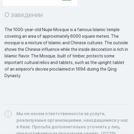
О заведении
The 1000-year-old Niujie Mosque is a famous Islamic temple 
covering an area of approximately 6000 square meters. The 
mosque is a mixture of Islamic and Chinese cultures. The outside 
shows the Chinese influence while the inside decoration is rich in 
Islamic flavor. The Mosque, built of timber, protects some 
important cultural relics and tablets, such as the upright tablet 
of an emperor's decree proclaimed in 1694 during the Qing 
Dynasty. 
Мы не несем ответственности за услуги,
реализуемые организациями, находящимися у нас
в базе. Просьба дополнительно уточнять у лиц,
предоставляющих продукцию халяль. (11270)