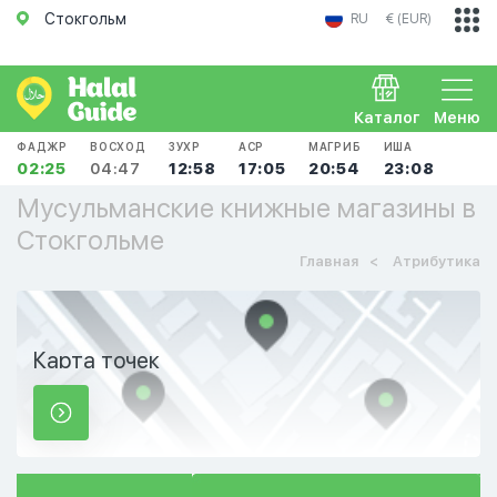
Стокгольм
RU
€ (EUR)
Каталог
Меню
ФАДЖР
ВОСХОД
ЗУХР
АСР
МАГРИБ
ИША
02:25
04:47
12:58
17:05
20:54
23:08
Мусульманские книжные магазины в
Стокгольме
Главная
Атрибутика
Карта точек