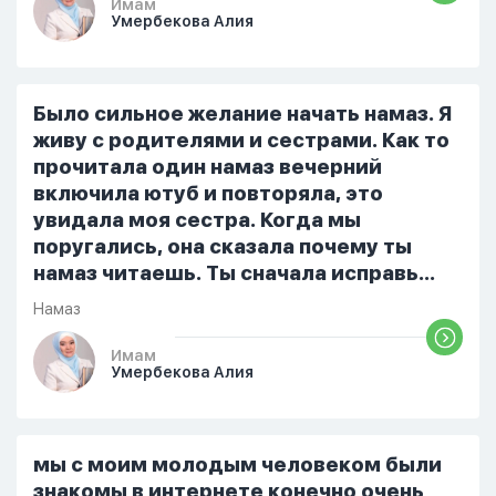
Он ответил: «Я живу с больными». Мне
Имам
Умербекова Алия
стало очень обидно, и я решила
терпеть свою боль, повернулась
попыталась и уснуть) Но потом он
проснулся и спросил, что случилось. И
Было сильное желание начать намаз. Я
я рассказала о своих проблемах. Затем
живу с родителями и сестрами. Как то
я сказала ему:...
прочитала один намаз вечерний
включила ютуб и повторяла, это
увидала моя сестра. Когда мы
поругались, она сказала почему ты
намаз читаешь. Ты сначала исправь
себя. После этого я не вставала на
Намаз
намаз и не видела жайнамаз. Я просто
уже так не могу читать, смотреть . Дуа
Имам
Умербекова Алия
я делаю скрытно если делаю дома. Я
не показываю теперь никому что я
верю. Потому что пойдут осуждения.
От родных же людей.
мы с моим молодым человеком были
знакомы в интернете конечно очень