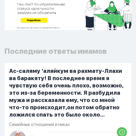
Последние ответы имамов
Ас-саляму ‘аляйкум ва рахмату-Ллахи
ва баракяту! В последнее время я
чувствую себя очень плохо, возможно,
это из-за беременности. Я разбудила
мужа и рассказала ему, что со мной
что-то происходит,он потом обратно
ложился спать это было около
одиннадцати вечера. Но я снова
Семейные отношения и никах
разбудила его, сказав, что мне плохо.