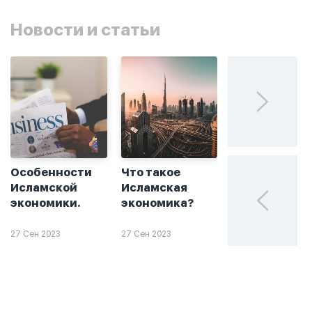
Новости и статьи
Особенности
Что такое
Без греха: чт
Исламской
Исламская
такое
экономики.
экономика?
халяльное
инвестирова
27 Сен 2023
27 Сен 2023
26 Сен 2023