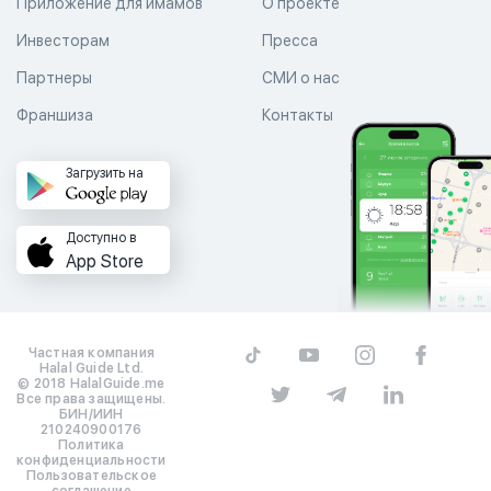
Приложение для имамов
О проекте
Инвесторам
Пресса
Партнеры
СМИ о нас
Франшиза
Контакты
Загрузить на
Доступно в
App Store
Частная компания
Halal Guide Ltd.
© 2018 HalalGuide.me
Все права защищены.
БИН/ИИН
210240900176
Политика
конфиденциальности
Пользовательское