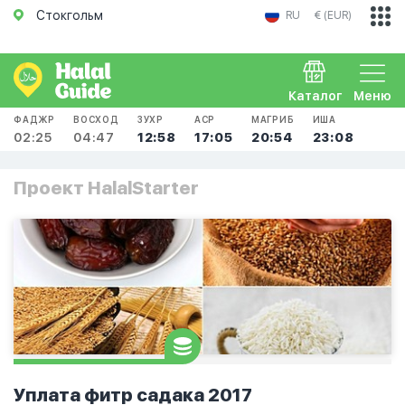
Стокгольм
RU
€ (EUR)
Каталог
Меню
ФАДЖР
ВОСХОД
ЗУХР
АСР
МАГРИБ
ИША
02:25
04:47
12:58
17:05
20:54
23:08
Проект HalalStarter
Уплата фитр садака 2017