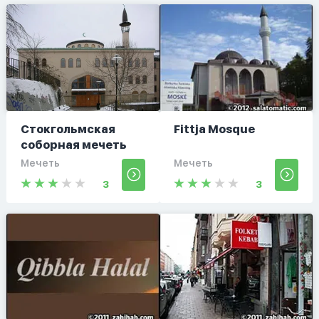
Стокгольмская
Fittja Mosque
соборная мечеть
Мечеть
Мечеть
3
3