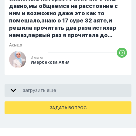
давно,мы общаемся на расстояние с
ним и возможно даже это как то
помешало,знаю о 17 суре 32 аяте,и
решила прочитать два раза истихар
намаз,первый раз я прочитала до
«Аср» намаза и сначала было
Акыда
тревожно,позже стало спокойно и в
голову начали лезть только хорошие
Имам
Умербекова Алия
мысли,во второй раз когда я решила в
очередной раз прочитать истихар дуа.
я читала его переводом на
русский,потому что боялась
загрузить еще
ошибиться и то что намаз не
примется,совершила истихар во время
тахаджуд...
ЗАДАТЬ ВОПРОС