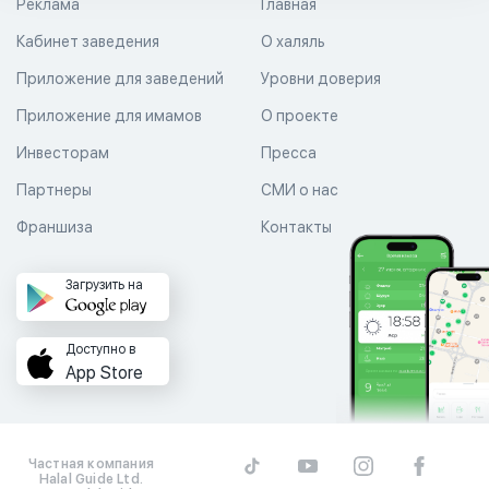
Реклама
Главная
Кабинет заведения
О халяль
Приложение для заведений
Уровни доверия
Приложение для имамов
О проекте
Инвесторам
Пресса
Партнеры
СМИ о нас
Франшиза
Контакты
Загрузить на
Доступно в
App Store
Частная компания
Halal Guide Ltd.