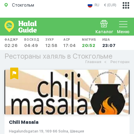
Стокгольм
RU
€ (EUR)
Каталог
Меню
ФАДЖР
ВОСХОД
ЗУХР
АСР
МАГРИБ
ИША
02:26
04:49
12:58
17:04
20:52
23:07
Рестораны халяль в Стокгольме
Главная
Ресторан
Chili Masala
Hagalundsgatan 19, 169 66 Solna, Швеция