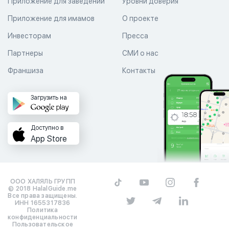
Приложение для заведений
Уровни доверия
Приложение для имамов
О проекте
Инвесторам
Пресса
Партнеры
СМИ о нас
Франшиза
Контакты
Загрузить на
Доступно в
App Store
ООО ХАЛЯЛЬ ГРУПП
© 2018 HalalGuide.me
Все права защищены.
ИНН 1655317836
Политика
конфиденциальности
Пользовательское