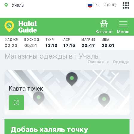
Учалы
RU
₽ (RUB)
Каталог
Меню
ФАДЖР
ВОСХОД
ЗУХР
АСР
МАГРИБ
ИША
02:23
05:24
13:13
17:15
20:47
23:01
Магазины одежды в г.Учалы
Главная
Одежда
Карта точек
Добавь
халяль
точку