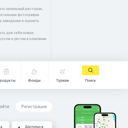
ать халяльный ресторан,
детальные фотографии
у заведения и оценить
ыть для себя новые
кусом и уютом в компании
родукты
Фонды
Туризм
Поиск
ойти
Регистрация
на
Доступно в