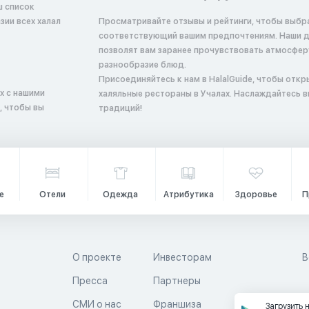
ш список
ии всех халал
Просматривайте отзывы и рейтинги, чтобы выбр
соответствующий вашим предпочтениям. Наши 
позволят вам заранее прочувствовать атмосфер
разнообразие блюд.
Присоединяйтесь к нам в HalalGuide, чтобы откр
х с нашими
халяльные рестораны в Учалах. Наслаждайтесь в
, чтобы вы
традиций!
е
Отели
Одежда
Атрибутика
Здоровье
П
О проекте
Инвесторам
В
Пресса
Партнеры
й
СМИ о нас
Франшиза
Загрузить 