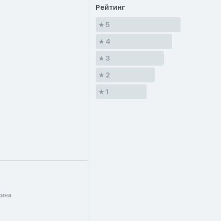
Рейтинг
5
4
3
2
1
ина.