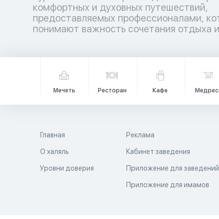
комфортных и духовных путешествий,
гармонией. Аллах повелел путешествовать по
предоставляемых профессионалами, ко
земле не только телом, но и душой, даб
понимают важность сочетания отдыха 
Мечеть
Ресторан
Кафе
Медрес
Главная
Реклама
О халяль
Кабинет заведения
Уровни доверия
Приложение для заведени
Приложение для имамов