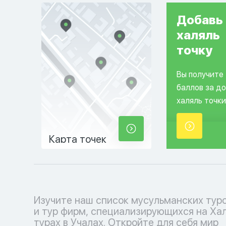
Добавь
халяль
точку
Вы получите
баллов за д
халяль точки
Карта точек
Изучите наш список мусульманских тур
соблюдения исламских традиций. Выб
и тур фирм, специализирующихся на Ха
кофмортный отпуск с нашими туроператора
турах в Учалах. Откройте для себя мир
каждый момент наполнен умиротворением и