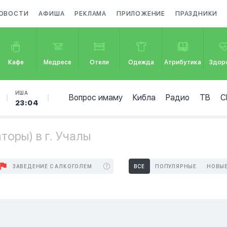
ОВОСТИ
АФИША
РЕКЛАМА
ПРИЛОЖЕНИЕ
ПРАЗДНИКИ
Кафе
Медресе
Отели
Одежда
Атрибутика
Здор
ИША
Вопрос имаму
Кибла
Радио
ТВ
С
23:04
оры) в г. Учалы
ЗАВЕДЕНИЕ С АЛКОГОЛЕМ
ВСЕ
ПОПУЛЯРНЫЕ
НОВЫ