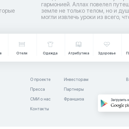
торые
ы люди
и
могли извлечь уроки из всего, чт
е
Отели
Одежда
Атрибутика
Здоровье
П
О проекте
Инвесторам
В
Пресса
Партнеры
й
СМИ о нас
Франшиза
Загрузить 
Контакты