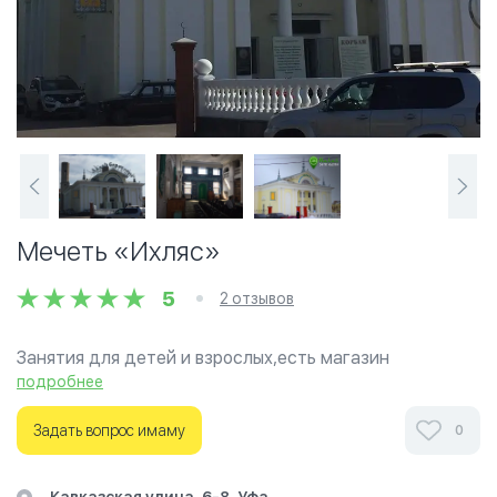
Мечеть «Ихляс»
5
2 отзывов
Занятия для детей и взрослых,есть магазин
продукты,полуфабрикаты. книги, платки,
подробнее
Ознакомьтесь с отзывами посетителей Мечеть
Задать вопрос имаму
0
«Ихляс» в г.Уфа на фотографиях и узнайте о часах
работы. Ваше духовное путешествие начинается