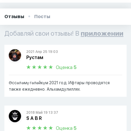
Отзывы
Посты
Добавляй свои отзывы! В
приложении
2021 Апр 25 19:03
Рустам
Оценка
5
Әссәләмү гәләйкүм 2021 год. Ифтары проводятся
также ежедневно. Альхамдулиллях.
2018 Май 19 13:37
S A B R
Оценка
5