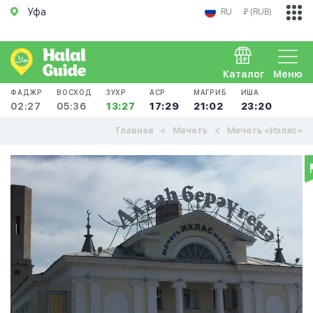
Уфа
RU
₽ (RUB)
Каталог
Меню
ФАДЖР
ВОСХОД
ЗУХР
АСР
МАГРИБ
ИША
02:27
05:36
13:27
17:29
21:02
23:20
Главная
Мечеть
Мечеть «Ихляс»