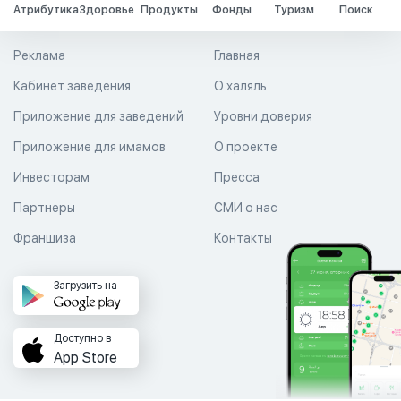
Атрибутика
Здоровье
Продукты
Фонды
Туризм
Поиск
Реклама
Главная
Кабинет заведения
О халяль
Приложение для заведений
Уровни доверия
Приложение для имамов
О проекте
Инвесторам
Пресса
Партнеры
СМИ о нас
Франшиза
Контакты
Загрузить на
Доступно в
App Store