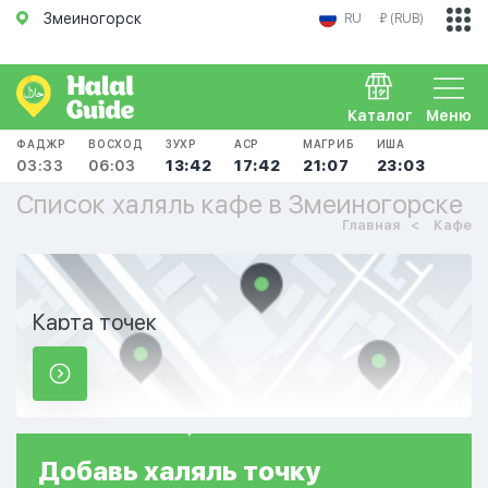
Змеиногорск
RU
₽ (RUB)
Каталог
Меню
ФАДЖР
ВОСХОД
ЗУХР
АСР
МАГРИБ
ИША
03:33
06:03
13:42
17:42
21:07
23:03
Список халяль кафе в Змеиногорске
Главная
Кафе
Карта точек
Добавь
халяль
точку