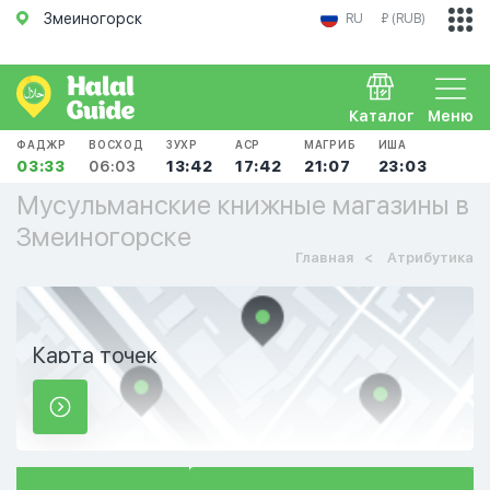
Змеиногорск
RU
₽ (RUB)
Каталог
Меню
ФАДЖР
ВОСХОД
ЗУХР
АСР
МАГРИБ
ИША
03:33
06:03
13:42
17:42
21:07
23:03
Мусульманские книжные магазины в
Змеиногорске
Главная
Атрибутика
Карта точек