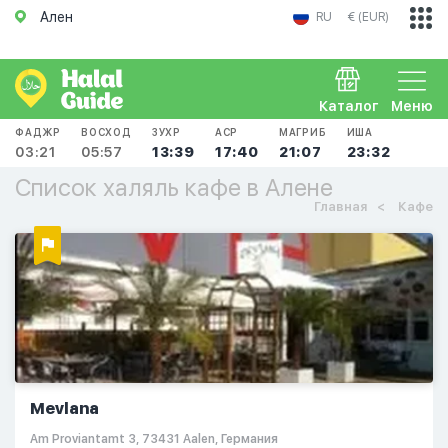
Ален
RU
€ (EUR)
Каталог
Меню
ФАДЖР
ВОСХОД
ЗУХР
АСР
МАГРИБ
ИША
03:21
05:57
13:39
17:40
21:07
23:32
Список халяль кафе в Алене
Главная
Кафе
Mevlana
Am Proviantamt 3, 73431 Aalen, Германия