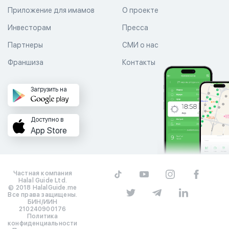
Приложение для имамов
О проекте
Инвесторам
Пресса
Партнеры
СМИ о нас
Франшиза
Контакты
Загрузить на
Доступно в
App Store
Частная компания
Halal Guide Ltd.
© 2018 HalalGuide.me
Все права защищены.
БИН/ИИН
210240900176
Политика
конфиденциальности