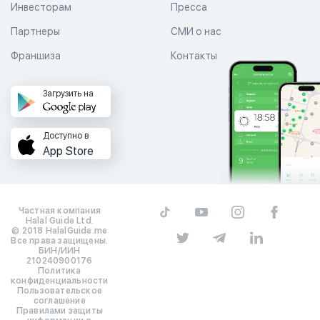
Инвесторам
Пресса
Партнеры
СМИ о нас
Франшиза
Контакты
Загрузить на
Доступно в
App Store
Частная компания
Halal Guide Ltd.
© 2018 HalalGuide.me
Все права защищены.
БИН/ИИН
210240900176
Политика
конфиденциальности
Пользовательское
соглашение
Правилами защиты