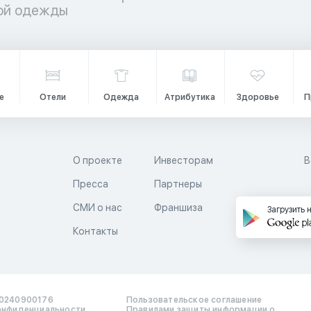
кой одежды
е
Отели
Одежда
Атрибутика
Здоровье
П
О проекте
Инвесторам
В
Пресса
Партнеры
й
СМИ о нас
Франшиза
Загрузить 
Контакты
0240900176
Пользовательское соглашение
онфиденциальности
Правилами защиты информации о