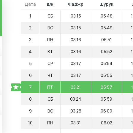
Дата
д/н
Фаджр
Шурук
1
СБ
03:15
05:48
2
ВС
03:15
05:49
3
ПН
03:16
05:51
4
ВТ
03:16
05:52
5
СР
03:17
05:54
6
ЧТ
03:17
05:55
TODAY
7
ПТ
03:21
05:57
8
СБ
03:24
05:59
9
ВС
03:28
06:00
10
ПН
03:31
06:02