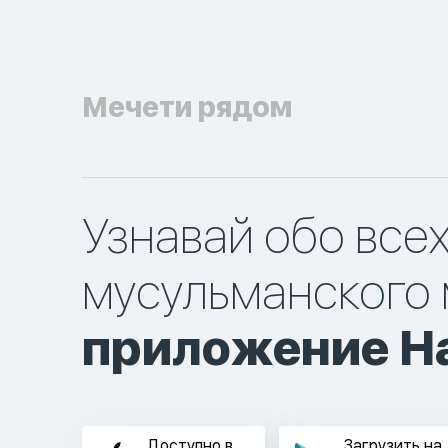
Мечети рядом
Узнавай обо все
мусульманского 
приложение Ha
Доступно в
Загрузить на