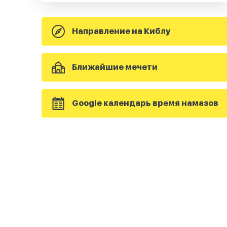
Направление на Киблу
Ближайшие мечети
Google календарь время намазов