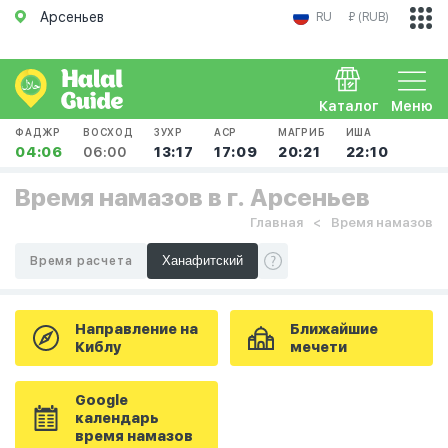
Арсеньев
RU
₽ (RUB)
Каталог
Меню
ФАДЖР
ВОСХОД
ЗУХР
АСР
МАГРИБ
ИША
04:06
06:00
13:17
17:09
20:21
22:10
Время намазов в г. Арсеньев
Главная
Время намазов
Время расчета
Направление на
Ближайшие
Киблу
мечети
Google
календарь
время намазов