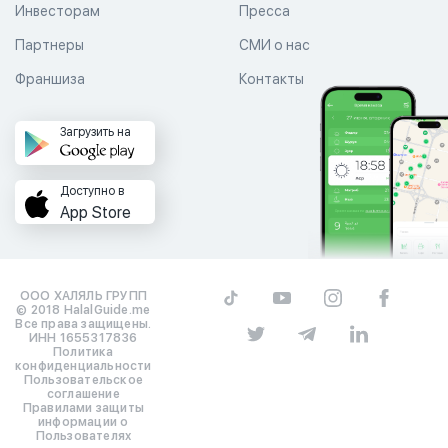
Инвесторам
Пресса
Партнеры
СМИ о нас
Франшиза
Контакты
Загрузить на
Доступно в
App Store
ООО ХАЛЯЛЬ ГРУПП
© 2018 HalalGuide.me
Все права защищены.
ИНН 1655317836
Политика
конфиденциальности
Пользовательское
соглашение
Правилами защиты
информации о
Пользователях