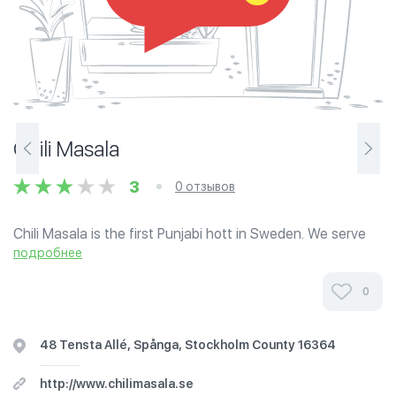
Chili Masala
3
0 отзывов
Chili Masala is the first Punjabi hott in Sweden. We serve
traditional hot dishes from the Punjab province from both
подробнее
India and Pakistan. We cook our hot, colorful and fragrant
dishes in our...
0
48 Tensta Allé, Spånga, Stockholm County 16364
http://www.chilimasala.se