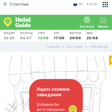
Стокгольм
RU
€ (EUR)
Каталог
Меню
ФАДЖР
ВОСХОД
ЗУХР
АСР
МАГРИБ
ИША
02:25
04:47
12:58
17:05
20:54
23:08
Главная
Ресторан
Chili Masala
Ищем хозяина
заведения
Добавили бы
фото заведения..