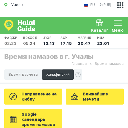
Учалы
RU
₽ (RUB)
Каталог
Меню
ФАДЖР
ВОСХОД
ЗУХР
АСР
МАГРИБ
ИША
02:23
05:24
13:13
17:15
20:47
23:01
Время намазов в г. Учалы
Главная
Время намазов
Время расчета
Направление на
Ближайшие
Киблу
мечети
Google
календарь
время намазов